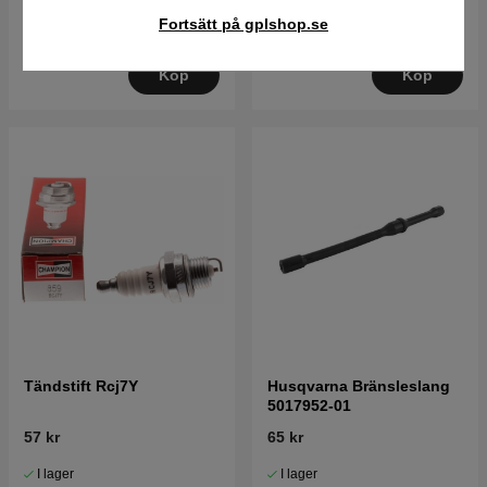
92 kr
76 kr
85 kr
Fortsätt på gplshop.se
I lager
I lager
Köp
Köp
Tändstift Rcj7Y
Husqvarna Bränsleslang
5017952-01
57 kr
65 kr
I lager
I lager