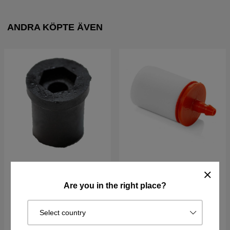
ANDRA KÖPTE ÄVEN
Husqvarna
Bränslefilter Husqvarna
Vibrationsdämpelement
5034432-01
Are you in the right place?
5018356-01
Bränslefilter till motorsåg &
röjsåg
Passar 5mm bränsleslang
Select country
Univerlsaldel