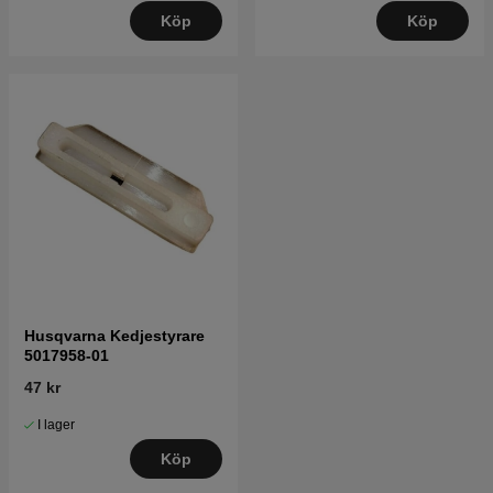
Köp
Köp
Husqvarna Kedjestyrare
5017958-01
47 kr
I lager
Köp