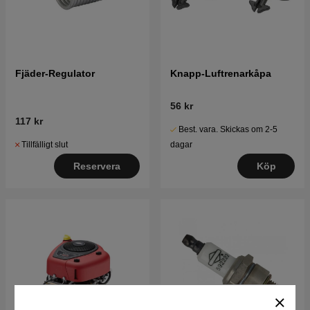
Fjäder-Regulator
Knapp-Luftrenarkåpa
56 kr
117 kr
Best. vara. Skickas om 2-5
Tillfälligt slut
dagar
Reservera
Köp