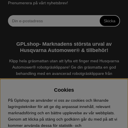
Prenumerera på vårt nyhetsbrev!
Skicka
GPLshop- Marknadens största urval av
Husqvarna Automower® & tillbehör!
Klipp hela gräsmattan utan att lyfta ett finger med Husqvarna
Automower® robotgräsklippare! Ge din gräsmatta en god
behandling med en avancerad robotgräsklippare från
Husqvarna. Det finns en
Husqvarna Automower®
för just din
trädgård, köp och jämför Automower® enkelt hos oss! Vi har
Cookies
marknadens största urval av tillbehör och reservdelar till
Husqvarna Automower® och GARDENA. Vi säljer även
På Gplshop.se använder vi oss av cookies och liknande
Husqvarna skog och trädgårdsprodukter så som:
lagringstekniker för att ge dig anpassat innehåll, relevant
motorsågskläder och skor, grästrimmer, röjsåg, häcksax,
marknadsföring och en bättre upplevelse av vår webbplats.
jordfräs, lövblås, högtryckstvätt, dammsugare, snöslunga,
Genom att klicka på stäng och godkänn går du med på att vi
kapmaskin, yxa, leksaker, olja mm. Välkommen till oss!
kommer använda dessa för statistik- och