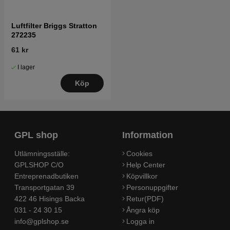
Luftfilter Briggs Stratton
272235
61 kr
I lager
Köp
GPL shop
Information
Utlämningsställe:
Cookies
GPLSHOP C/O
Help Center
Entreprenadbutiken
Köpvillkor
Transportgatan 39
Personuppgifter
422 46 Hisings Backa
Retur(PDF)
031 - 24 30 15
Ångra köp
info@gplshop.se
Logga in