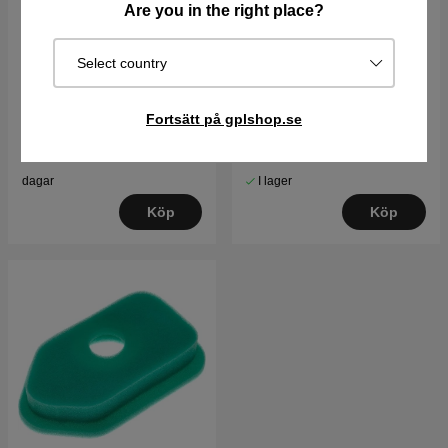
Are you in the right place?
Select country
Briggs & Stratton motor
Tändstift
15.5hk Intek I/C
Fortsätt på gplshop.se
15900 kr
78 kr
Best. vara. Skickas om 2-5
I lager
dagar
Köp
Köp