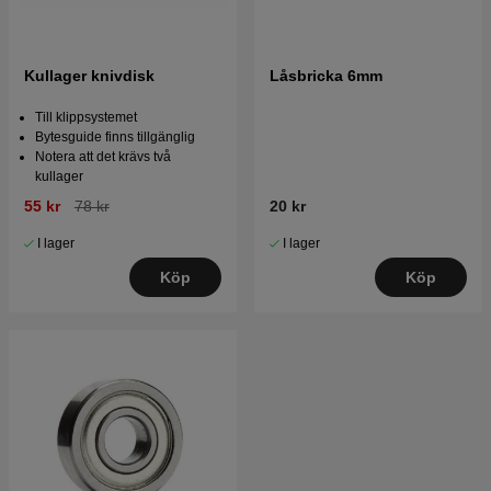
Kullager knivdisk
Låsbricka 6mm
Till klippsystemet
Bytesguide finns tillgänglig
Notera att det krävs två
kullager
55 kr
78 kr
20 kr
I lager
I lager
Köp
Köp