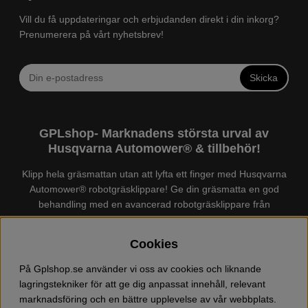
Vill du få uppdateringar och erbjudanden direkt i din inkorg?
Prenumerera på vårt nyhetsbrev!
Skicka
GPLshop- Marknadens största urval av
Husqvarna Automower® & tillbehör!
Klipp hela gräsmattan utan att lyfta ett finger med Husqvarna
Automower® robotgräsklippare! Ge din gräsmatta en god
behandling med en avancerad robotgräsklippare från
Husqvarna. Det finns en
Husqvarna Automower®
för just din
trädgård, köp och jämför Automower® enkelt hos oss! Vi har
Cookies
marknadens största urval av tillbehör och reservdelar till
Husqvarna Automower® och GARDENA. Vi säljer även
På Gplshop.se använder vi oss av cookies och liknande
Husqvarna skog och trädgårdsprodukter så som:
lagringstekniker för att ge dig anpassat innehåll, relevant
motorsågskläder och skor, grästrimmer, röjsåg, häcksax,
marknadsföring och en bättre upplevelse av vår webbplats.