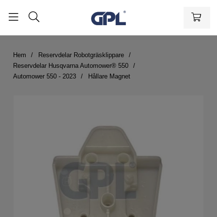
Hem
Reservdelar Robotgräsklippare
Reservdelar Husqvarna Automower® 550
Automower 550 - 2023
Hållare Magnet