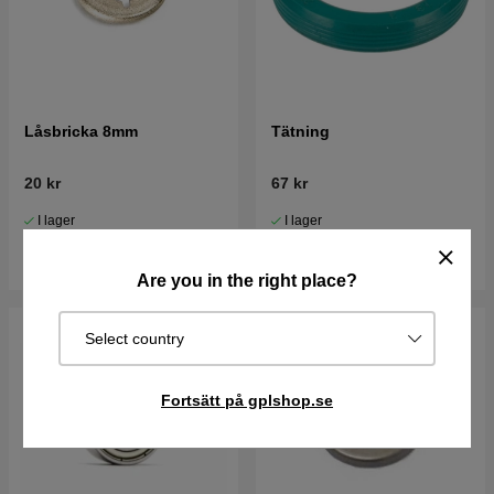
Låsbricka 8mm
Tätning
20 kr
67 kr
I lager
I lager
Köp
Köp
Are you in the right place?
Select country
Fortsätt på gplshop.se