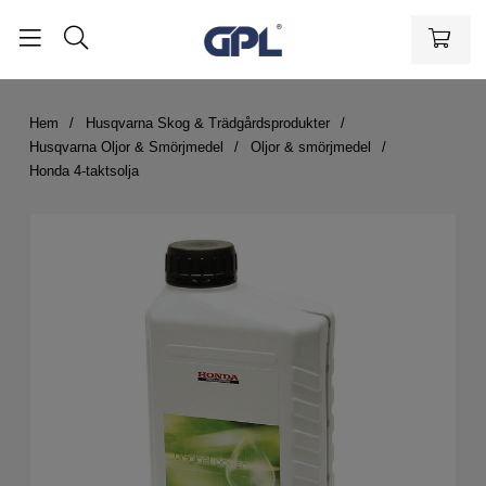
Hem
Husqvarna Skog & Trädgårdsprodukter
Husqvarna Oljor & Smörjmedel
Oljor & smörjmedel
Honda 4-taktsolja