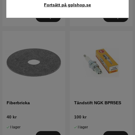
Fortsätt på gplshop.se
I lager
I lager
Köp
Köp
Fiberbricka
Tändstift NGK BPR5ES
40 kr
100 kr
I lager
I lager