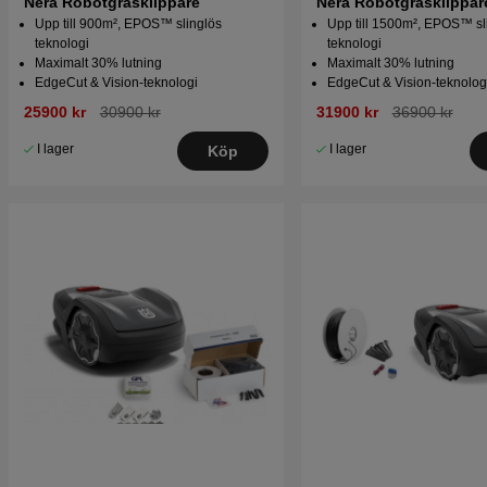
Nera Robotgräsklippare
Nera Robotgräsklippar
Upp till 900m², EPOS™ slinglös
Upp till 1500m², EPOS™ sl
teknologi
teknologi
Maximalt 30% lutning
Maximalt 30% lutning
EdgeCut & Vision-teknologi
EdgeCut & Vision-teknolog
25900 kr
30900 kr
31900 kr
36900 kr
I lager
I lager
Köp