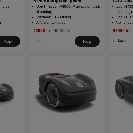
e
Nera Robotgräsklippare
AWD Nera
inglös
Upp till 3200m²(4800m² vid systematisk
Upp till 3
klippning)
klippning)
Maximalt 50% lutning
Upp till 70
i
AI Vision-teknologi
Möjlighet ti
42900 kr
49900 kr
64900 kr
I lager
I lager
Köp
Köp