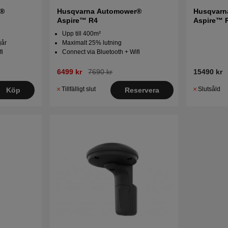
r®
Husqvarna Automower®
Husqvarn
Aspire™ R4
Aspire™ 
Upp till 400m²
går
Maximalt 25% lutning
fi
Connect via Bluetooth + Wifi
6499 kr
7690 kr
15490 kr
Tillfälligt slut
Slutsåld
Köp
Reservera