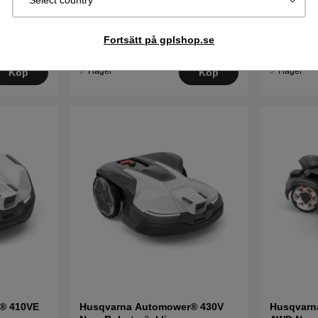
Select country
teknologi
Maximalt 
Vision-tek
Fortsätt på gplshop.se
21090 kr
22890 kr
18700 kr
I lager
I lager
Köp
Köp
® 410VE
Husqvarna Automower® 430V
Husqvarn