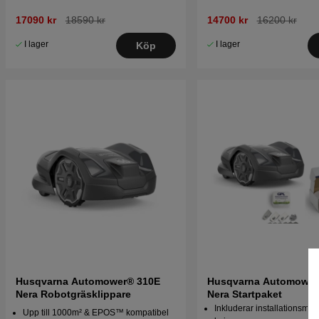
17090 kr
18590 kr
14700 kr
16200 kr
I lager
I lager
Köp
Husqvarna Automower® 310E
Husqvarna Automower
Nera Robotgräsklippare
Nera Startpaket
Inkluderar installationsmate
Upp till 1000m² & EPOS™ kompatibel