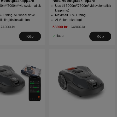
 Robotgräsklippare
Nera Robotgräsklippare
500m²(5000m² vid systematisk
Upp till 5000m²(7500m² vid systematisk
klippning)
% lutning, All-wheel drive
Maximalt 50% lutning
ll slinglös installation
AI Vision-teknologi
71900 kr
58900 kr
64900 kr
I lager
Köp
Köp