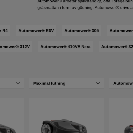
Automower® arbetar självständigt, ofta i oregelbundn
gräsmattan i form av gödning. Automower® drivs a
e R4
Automower® R6V
Automower® 305
Automower
omower® 312V
Automower® 410VE Nera
Automower® 32
Maximal lutning
Automow