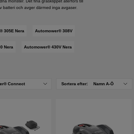
a mönster. Det fina gräsklippet återförs till
v batteri och avger därmed inga avgaser.
® 305E Nera
Automower® 308V
0 Nera
Automower® 430V Nera
er® Connect
Sortera efter:
Namn A-Ö