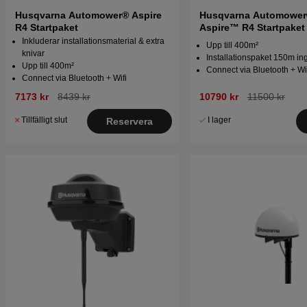
Husqvarna Automower® Aspire
Husqvarna Automowe
R4 Startpaket
Aspire™ R4 Startpaket
Inkluderar installationsmaterial & extra
Upp till 400m²
knivar
Installationspaket 150m in
Upp till 400m²
Connect via Bluetooth + Wi
Connect via Bluetooth + Wifi
7173 kr
8439 kr
10790 kr
11500 kr
Tillfälligt slut
I lager
Reservera