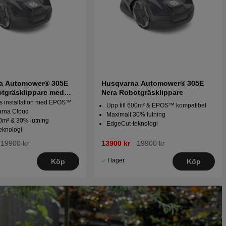
a Automower® 305E
Husqvarna Automower® 305E
tgräsklippare med
Nera Robotgräsklippare
eknik
ös installation med EPOS™
Upp till 600m² & EPOS™ kompatibel
arna Cloud
Maximalt 30% lutning
00m² & 30% lutning
EdgeCut-teknologi
eknologi
19900 kr
13900 kr
19900 kr
I lager
Köp
Köp