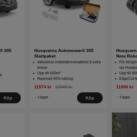
® 305
Husqvarna Automower® 305
Husqvarn
Startpaket
Nera Robo
slinglös t
Inkluderar installationsmaterial & extra
För slingl
knivar
via Husqv
Upp till 600m²
Upp till 9
e
Maximalt 40% lutning
EdgeCut-t
11574 kr
15049 kr
11990 kr
I lager
I lager
Köp
Köp