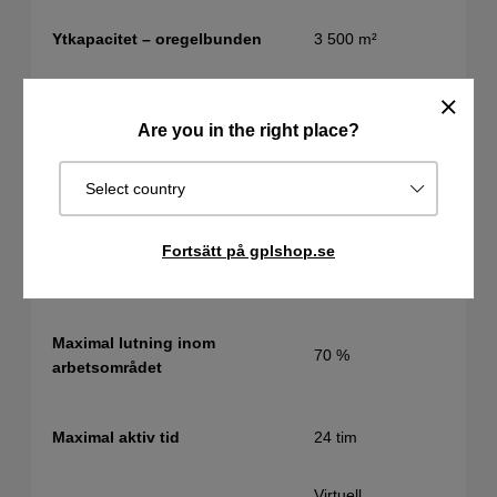
3 500 m²
Ytkapacitet – oregelbunden
5 000 m²
Ytkapacitet – systematisk
Are you in the right place?
Virtuell kabel,
Begränsningstyp
Select country
Fysisk kabel
Maximal lutning vid
Fortsätt på gplshop.se
50 %
begränsningsslingan
Maximal lutning inom
70 %
arbetsområdet
24 tim
Maximal aktiv tid
Virtuell