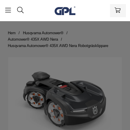
Hem
Husqvarna Automower®
Automower® 435X AWD Nera
Husqvarna Automower® 435X AWD Nera Robotgräsklippare