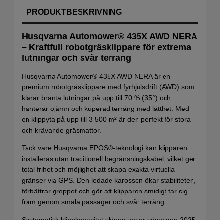
PRODUKTBESKRIVNING
Husqvarna Automower® 435X AWD NERA
– Kraftfull robotgräsklippare för extrema
lutningar och svår terräng
Husqvarna Automower® 435X AWD NERA är en
premium robotgräsklippare med fyrhjulsdrift (AWD) som
klarar branta lutningar på upp till 70 % (35°) och
hanterar ojämn och kuperad terräng med lätthet. Med
en klippyta på upp till 3 500 m² är den perfekt för stora
och krävande gräsmattor.
Tack vare Husqvarna EPOS®-teknologi kan klipparen
installeras utan traditionell begränsningskabel, vilket ger
total frihet och möjlighet att skapa exakta virtuella
gränser via GPS. Den ledade karossen ökar stabiliteten,
förbättrar greppet och gör att klipparen smidigt tar sig
fram genom smala passager och svår terräng.
Systematisk klippkapacitet släpps under säsongen 2025.