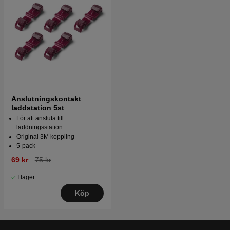
Anslutningskontakt
laddstation 5st
För att ansluta till
laddningsstation
Original 3M koppling
5-pack
69 kr
75 kr
I lager
Köp