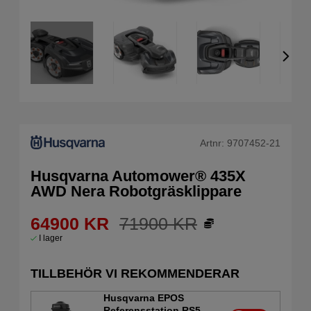
Artnr:
9707452-21
Husqvarna Automower® 435X
AWD Nera Robotgräsklippare
64900
KR
71900
KR
I lager
TILLBEHÖR VI REKOMMENDERAR
Husqvarna EPOS
Referensstation RS5