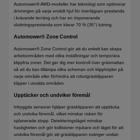
Automower® AWD-modeller har teknologi som optimerar
drivningen på varje enskilt hjul för överlägsen prestanda
i krävande terräng och har en imponerande
sluttningsprestanda som klarar 70 % (35°) lutning.
Automower® Zone Control
Automower® Zone Control gör att du enkelt kan skapa
arbetsområden med olika inställningar och temporära
klippfria zoner. Det ger dig mer kontroll över gräsmattan
så att du kan tillämpa olika scheman och klipphöjder på
varje område eller förhindra att robotgräsklipparen
klipper i utvalda områden.
Upptäcker och undviker föremål
Inbyggda sensorer hjälper gräsklipparen att upptäcka
och undvika föremål, vilket minskar risken för
oplanerade stopp. Detekteringsläget minskar
hastigheten och gör kollisioner mjukare och läget för att
undvika föremål gör att gräsklipparen svänger undan