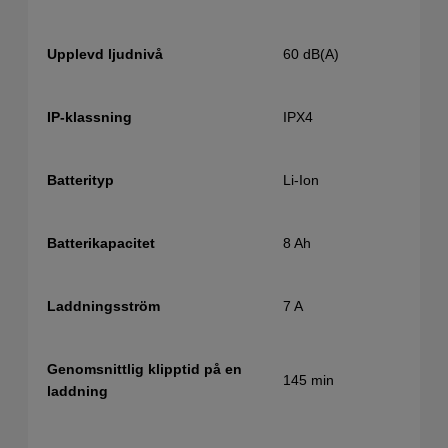
60 dB(A)
Upplevd ljudnivå
IPX4
IP-klassning
Li-Ion
Batterityp
8 Ah
Batterikapacitet
7 A
Laddningsström
Genomsnittlig klipptid på en
145 min
laddning