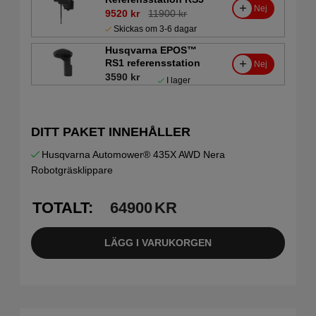
Nej
9520 kr
11900 kr
Skickas om 3-6 dagar
Husqvarna EPOS™
RS1 referensstation
Nej
3590 kr
I lager
DITT PAKET INNEHÅLLER
Husqvarna Automower® 435X AWD Nera
Robotgräsklippare
TOTALT:
64900
KR
LÄGG I VARUKORGEN