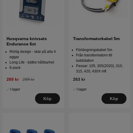
Husqvarna knivsats
Transformatorkabel 5m
Endurance 6st
Förlängningskabel 5m
Rörlig design - skär på alla 4
Från transformatorn till
eggar
laddstation
Long Life - bättre hållbarhet
Passar: 105, 305(2020), 310,
6-pack
315, 420, 430X mfl
269 kr
299 kr
263 kr
I lager
I lager
Köp
Köp