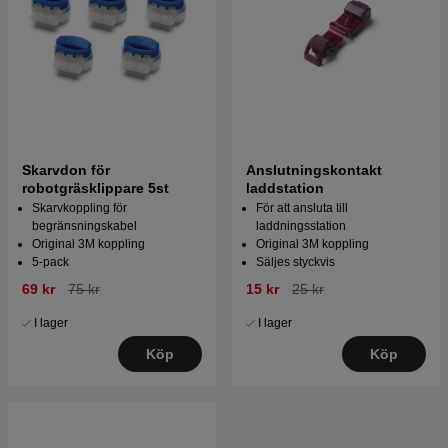
Skarvdon för
Anslutningskontakt
robotgräsklippare 5st
laddstation
Skarvkoppling för
För att ansluta till
begränsningskabel
laddningsstation
Original 3M koppling
Original 3M koppling
5-pack
Säljes styckvis
69 kr
75 kr
15 kr
25 kr
I lager
I lager
Köp
Köp