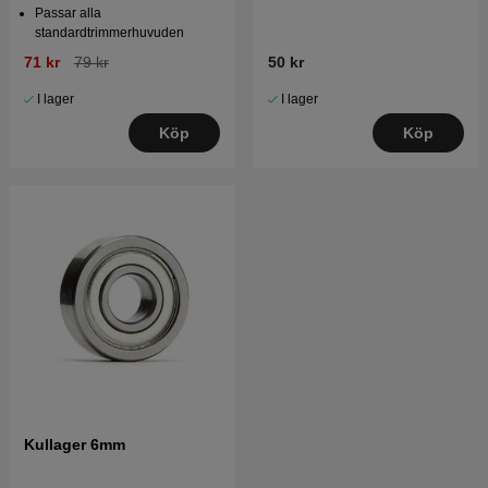
Passar alla
standardtrimmerhuvuden
71 kr
79 kr
50 kr
I lager
I lager
Köp
Köp
Kullager 6mm