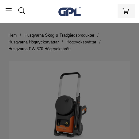
Hem
Husqvarna Skog & Trädgårdsprodukter
Husqvarna Högtryckstvättar
Högtryckstvättar
Husqvarna PW 370 Högtryckstvätt