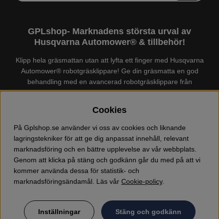
GPLshop- Marknadens största urval av
Husqvarna Automower® & tillbehör!
Klipp hela gräsmattan utan att lyfta ett finger med Husqvarna
Automower® robotgräsklippare! Ge din gräsmatta en god
behandling med en avancerad robotgräsklippare från
Husqvarna. Det finns en
Husqvarna Automower®
för just din
trädgård, köp och jämför Automower® enkelt hos oss! Vi har
Cookies
marknadens största urval av tillbehör och reservdelar till
Husqvarna Automower® och GARDENA. Vi säljer även
På Gplshop.se använder vi oss av cookies och liknande
Husqvarna skog och trädgårdsprodukter så som:
lagringstekniker för att ge dig anpassat innehåll, relevant
motorsågskläder och skor, grästrimmer, röjsåg, häcksax,
marknadsföring och en bättre upplevelse av vår webbplats.
jordfräs, lövblås, högtryckstvätt, dammsugare, snöslunga,
Genom att klicka på stäng och godkänn går du med på att vi
kapmaskin, yxa, leksaker, olja mm. Välkommen till oss!
kommer använda dessa för statistik- och
marknadsföringsändamål. Läs vår
Cookie-policy
.
Inställningar
Stäng och godkänn