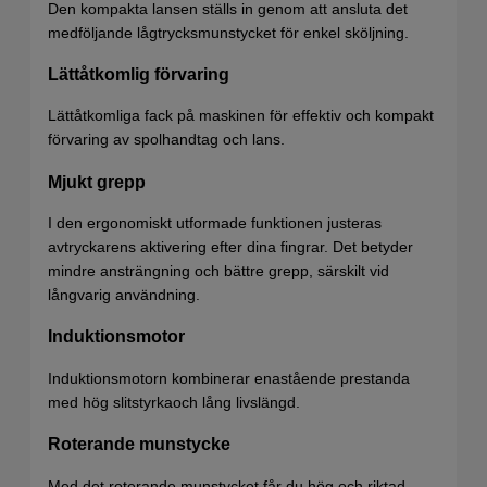
Den kompakta lansen ställs in genom att ansluta det
medföljande lågtrycksmunstycket för enkel sköljning.
Lättåtkomlig förvaring
Lättåtkomliga fack på maskinen för effektiv och kompakt
förvaring av spolhandtag och lans.
Mjukt grepp
I den ergonomiskt utformade funktionen justeras
avtryckarens aktivering efter dina fingrar. Det betyder
mindre ansträngning och bättre grepp, särskilt vid
långvarig användning.
Induktionsmotor
Induktionsmotorn kombinerar enastående prestanda
med hög slitstyrkaoch lång livslängd.
Roterande munstycke
Med det roterande munstycket får du hög och riktad