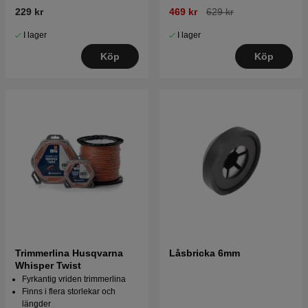
229 kr
469 kr
629 kr
I lager
I lager
Köp
Köp
Trimmerlina Husqvarna
Låsbricka 6mm
Whisper Twist
Fyrkantig vriden trimmerlina
Finns i flera storlekar och
längder