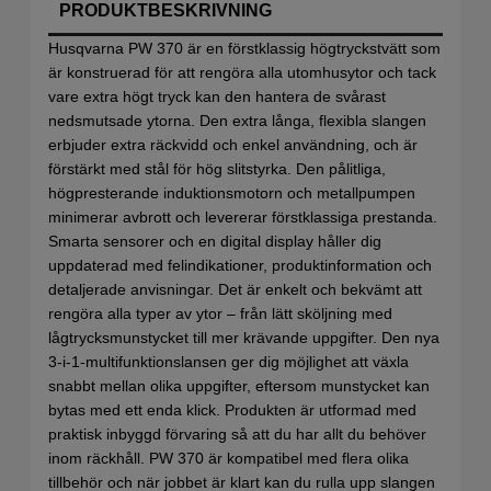
PRODUKTBESKRIVNING
Husqvarna PW 370 är en förstklassig högtryckstvätt som
är konstruerad för att rengöra alla utomhusytor och tack
vare extra högt tryck kan den hantera de svårast
nedsmutsade ytorna. Den extra långa, flexibla slangen
erbjuder extra räckvidd och enkel användning, och är
förstärkt med stål för hög slitstyrka. Den pålitliga,
högpresterande induktionsmotorn och metallpumpen
minimerar avbrott och levererar förstklassiga prestanda.
Smarta sensorer och en digital display håller dig
uppdaterad med felindikationer, produktinformation och
detaljerade anvisningar. Det är enkelt och bekvämt att
rengöra alla typer av ytor – från lätt sköljning med
lågtrycksmunstycket till mer krävande uppgifter. Den nya
3-i-1-multifunktionslansen ger dig möjlighet att växla
snabbt mellan olika uppgifter, eftersom munstycket kan
bytas med ett enda klick. Produkten är utformad med
praktisk inbyggd förvaring så att du har allt du behöver
inom räckhåll. PW 370 är kompatibel med flera olika
tillbehör och när jobbet är klart kan du rulla upp slangen