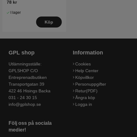
78 kr
I lager
Köp
GPL shop
Information
Utlämningsställe:
Cookies
GPLSHOP C/O
Help Center
Entreprenadbutiken
Köpvillkor
Transportgatan 39
Personuppgifter
422 46 Hisings Backa
Retur(PDF)
031 - 24 30 15
Ångra köp
info@gplshop.se
Logga in
Följ oss på sociala
medier!