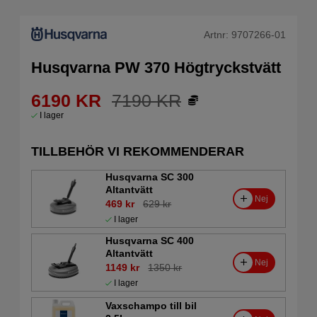
Artnr:
9707266-01
Husqvarna PW 370 Högtryckstvätt
6190
KR
7190
KR
I lager
TILLBEHÖR VI REKOMMENDERAR
Husqvarna SC 300
Altantvätt
Nej
469 kr
629 kr
I lager
Husqvarna SC 400
Altantvätt
Nej
1149 kr
1350 kr
I lager
Vaxschampo till bil