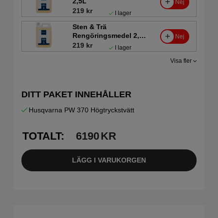
2,5L
Nej
219 kr
I lager
Sten & Trä
Rengöringsmedel 2,5
Nej
L
219 kr
I lager
Visa fler
DITT PAKET INNEHÅLLER
Husqvarna PW 370 Högtryckstvätt
TOTALT:
6190
KR
LÄGG I VARUKORGEN