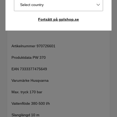
anslutningar för slang, munstycken och tillbehör.
Select country
Skumspruta
Fortsätt på gplshop.se
Genomskinlig skumspruta gör det enkelt att se hur
mycket rengöringsmedel som återstår.
Artikelnummer 970726601
Produktdata PW 370
EAN 7333377475649
Varumärke Husqvarna
Max. tryck 170 bar
Vattenflöde 380-500 l/h
Slanglängd 10 m