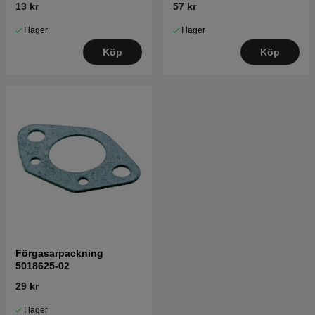
13 kr
57 kr
I lager
I lager
Köp
Köp
Förgasarpackning
5018625-02
29 kr
I lager