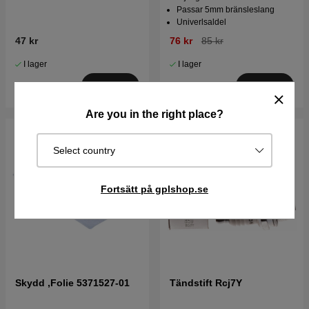
Passar 5mm bränsleslang
Univerlsaldel
47 kr
76 kr
85 kr
I lager
I lager
Köp
Köp
Are you in the right place?
Select country
Fortsätt på gplshop.se
Skydd ,Folie 5371527-01
Tändstift Rcj7Y