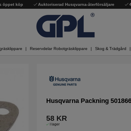
s öppet köp
Auktoriserad Husqvarna-återförsäljare
gräsklippare
Reservdelar Robotgräsklippare
Skog & Trädgård
Husqvarna Packning 501866
58
KR
I lager