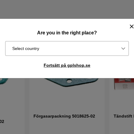
Are you in the right place?
Select country
Fortsätt på gplshop.se
Förgasarpackning 5018625-02
Tändstift
02