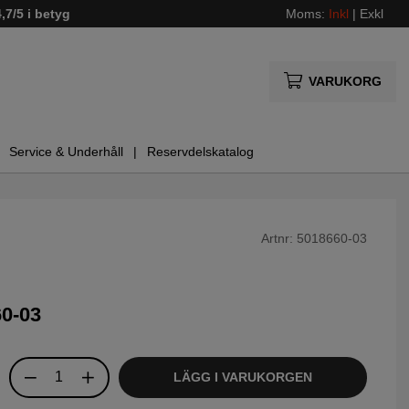
4,7/5 i betyg
Moms:
Inkl
|
Exkl
VARUKORG
Service & Underhåll
Reservdelskatalog
Artnr:
5018660-03
0-03
LÄGG I VARUKORGEN