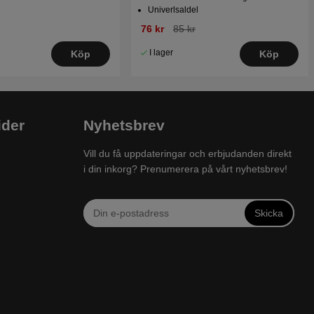
Univerlsaldel
76 kr
85 kr
I lager
Köp
Köp
ider
Nyhetsbrev
Vill du få uppdateringar och erbjudanden direkt
i din inkorg? Prenumerera på vårt nyhetsbrev!
Skicka