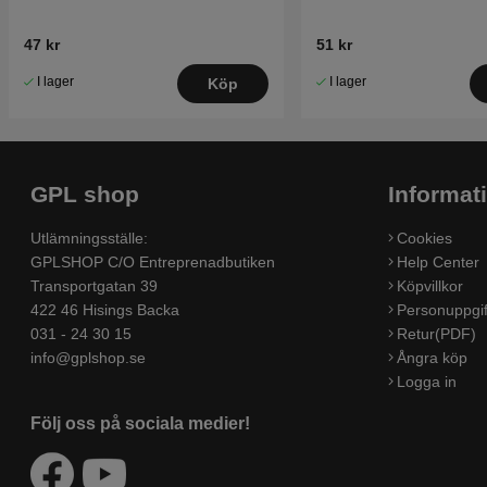
47 kr
51 kr
I lager
I lager
Köp
GPL shop
Informat
Utlämningsställe:
Cookies
GPLSHOP C/O Entreprenadbutiken
Help Center
Transportgatan 39
Köpvillkor
422 46 Hisings Backa
Personuppgif
031 - 24 30 15
Retur(PDF)
info@gplshop.se
Ångra köp
Logga in
Följ oss på sociala medier!