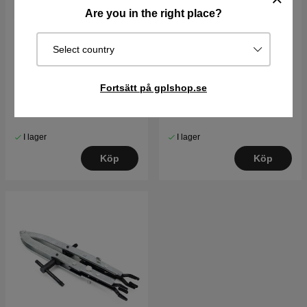
Are you in the right place?
Select country
Packning-Insugningsrör
Tändstift Champion
Fortsätt på gplshop.se
RCJ6Y
57 kr
48 kr
I lager
I lager
Köp
Köp