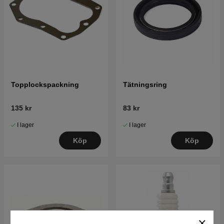
Topplockspackning
Tätningsring
135 kr
83 kr
I lager
I lager
Köp
Köp