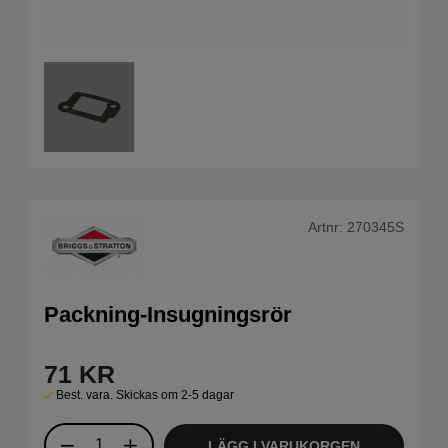
Artnr:
270345S
Packning-Insugningsrör
71
KR
Best. vara. Skickas om 2-5 dagar
LÄGG I VARUKORGEN