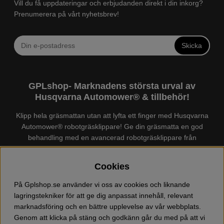
Vill du få uppdateringar och erbjudanden direkt i din inkorg?
Prenumerera på vårt nyhetsbrev!
Skicka
GPLshop- Marknadens största urval av
Husqvarna Automower® & tillbehör!
Klipp hela gräsmattan utan att lyfta ett finger med Husqvarna
Automower® robotgräsklippare! Ge din gräsmatta en god
behandling med en avancerad robotgräsklippare från
Husqvarna. Det finns en
Husqvarna Automower®
för just din
trädgård, köp och jämför Automower® enkelt hos oss! Vi har
Cookies
marknadens största urval av tillbehör och reservdelar till
Husqvarna Automower® och GARDENA. Vi säljer även
På Gplshop.se använder vi oss av cookies och liknande
Husqvarna skog och trädgårdsprodukter så som:
lagringstekniker för att ge dig anpassat innehåll, relevant
motorsågskläder och skor, grästrimmer, röjsåg, häcksax,
marknadsföring och en bättre upplevelse av vår webbplats.
jordfräs, lövblås, högtryckstvätt, dammsugare, snöslunga,
Genom att klicka på stäng och godkänn går du med på att vi