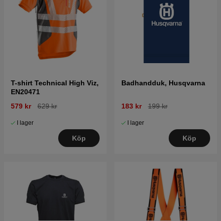
T-shirt Technical High Viz,
Badhandduk, Husqvarna
EN20471
579 kr
629 kr
183 kr
199 kr
I lager
I lager
Köp
Köp