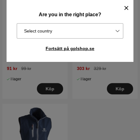
Are you in the right place?
Select country
Husqvarna T-Shirt - litet
Husqvarna Hängslen
tryck
Fortsätt på gplshop.se
Hängslen för midjebyxa
Finns med clips eller stropp
Justerbar längd
91 kr
99 kr
303 kr
329 kr
I lager
I lager
Köp
Köp