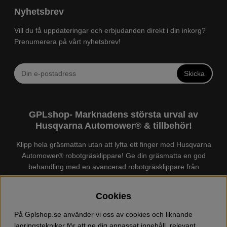
Nyhetsbrev
Vill du få uppdateringar och erbjudanden direkt i din inkorg?
Prenumerera på vårt nyhetsbrev!
Skicka
GPLshop- Marknadens största urval av
Husqvarna Automower® & tillbehör!
Klipp hela gräsmattan utan att lyfta ett finger med Husqvarna
Automower® robotgräsklippare! Ge din gräsmatta en god
behandling med en avancerad robotgräsklippare från
Husqvarna. Det finns en
Husqvarna Automower®
för just din
trädgård, köp och jämför Automower® enkelt hos oss! Vi har
Cookies
marknadens största urval av tillbehör och reservdelar till
Husqvarna Automower® och GARDENA. Vi säljer även
På Gplshop.se använder vi oss av cookies och liknande
Husqvarna skog och trädgårdsprodukter så som:
lagringstekniker för att ge dig anpassat innehåll, relevant