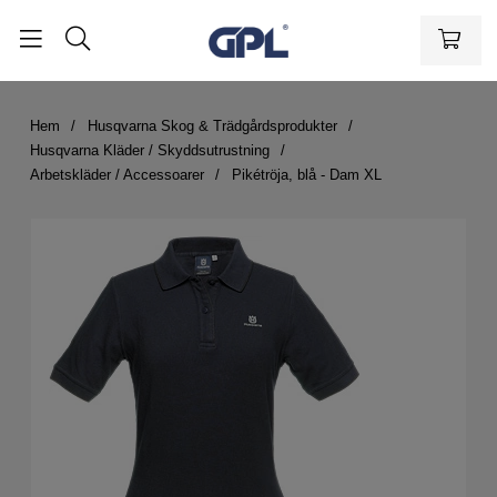
Hem
Husqvarna Skog & Trädgårdsprodukter
Husqvarna Kläder / Skyddsutrustning
Arbetskläder / Accessoarer
Pikétröja, blå - Dam XL