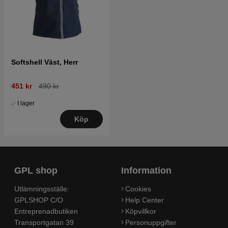
Softshell Väst, Herr
451 kr
490 kr
I lager
Köp
GPL shop
Information
Utlämningsställe:
Cookies
GPLSHOP C/O
Help Center
Entreprenadbutiken
Köpvillkor
Transportgatan 39
Personuppgifter