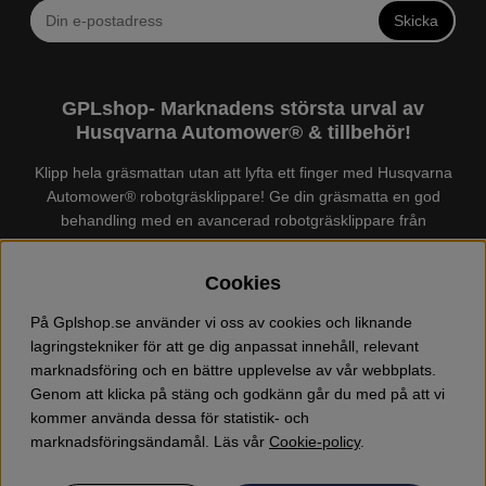
Skicka
GPLshop- Marknadens största urval av
Husqvarna Automower® & tillbehör!
Klipp hela gräsmattan utan att lyfta ett finger med Husqvarna
Automower® robotgräsklippare! Ge din gräsmatta en god
behandling med en avancerad robotgräsklippare från
Husqvarna. Det finns en
Husqvarna Automower®
för just din
trädgård, köp och jämför Automower® enkelt hos oss! Vi har
Cookies
marknadens största urval av tillbehör och reservdelar till
Husqvarna Automower® och GARDENA. Vi säljer även
På Gplshop.se använder vi oss av cookies och liknande
Husqvarna skog och trädgårdsprodukter så som:
lagringstekniker för att ge dig anpassat innehåll, relevant
motorsågskläder och skor, grästrimmer, röjsåg, häcksax,
marknadsföring och en bättre upplevelse av vår webbplats.
jordfräs, lövblås, högtryckstvätt, dammsugare, snöslunga,
Genom att klicka på stäng och godkänn går du med på att vi
kapmaskin, yxa, leksaker, olja mm. Välkommen till oss!
kommer använda dessa för statistik- och
marknadsföringsändamål. Läs vår
Cookie-policy
.