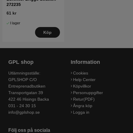
272235
61 kr
I lager
Köp
GPL shop
Information
Utlämningsställe:
Cookies
GPLSHOP C/O
Help Center
Entreprenadbutiken
Köpvillkor
Transportgatan 39
Personuppgifter
422 46 Hisings Backa
Retur(PDF)
031 - 24 30 15
Ångra köp
info@gplshop.se
Logga in
Följ oss på sociala