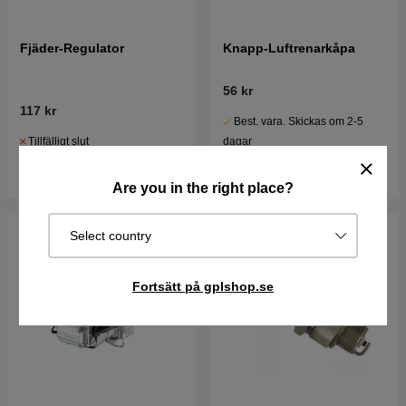
Fjäder-Regulator
Knapp-Luftrenarkåpa
56 kr
117 kr
Best. vara. Skickas om 2-5
Tillfälligt slut
dagar
Reservera
Köp
Are you in the right place?
Select country
Fortsätt på gplshop.se