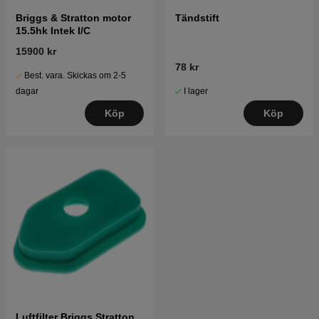
Briggs & Stratton motor
Tändstift
15.5hk Intek I/C
15900 kr
78 kr
Best. vara. Skickas om 2-5
I lager
dagar
Köp
Köp
Luftfilter Briggs Stratton