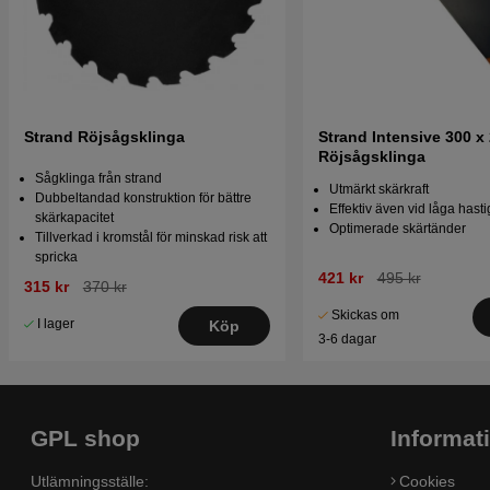
Strand Röjsågsklinga
Strand Intensive 300 x 
Röjsågsklinga
Sågklinga från strand
Utmärkt skärkraft
Dubbeltandad konstruktion för bättre
Effektiv även vid låga hast
skärkapacitet
Optimerade skärtänder
Tillverkad i kromstål för minskad risk att
spricka
421 kr
495 kr
315 kr
370 kr
Skickas om
I lager
Köp
3-6 dagar
GPL shop
Informat
Utlämningsställe:
Cookies