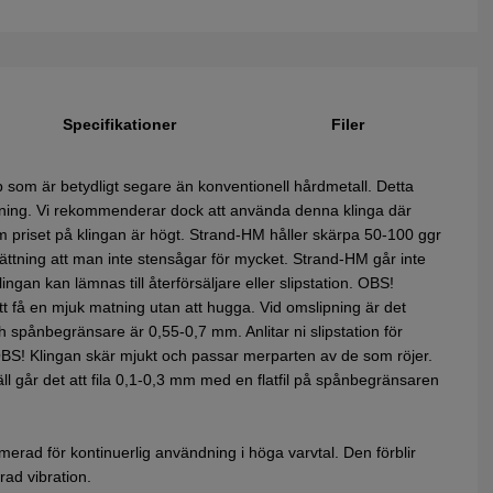
Specifikationer
Filer
 som är betydligt segare än konventionell hårdmetall. Detta
sågning. Vi rekommenderar dock att använda denna klinga där
som priset på klingan är högt. Strand-HM håller skärpa 50-100 ggr
sättning att man inte stensågar för mycket. Strand-HM går inte
ingan kan lämnas till återförsäljare eller slipstation. OBS!
t få en mjuk matning utan att hugga. Vid omslipning är det
ch spånbegränsare är 0,55-0,7 mm. Anlitar ni slipstation för
. OBS! Klingan skär mjukt och passar merparten av de som röjer.
äll går det att fila 0,1-0,3 mm med en flatfil på spånbegränsaren
erad för kontinuerlig användning i höga varvtal. Den förblir
rad vibration.