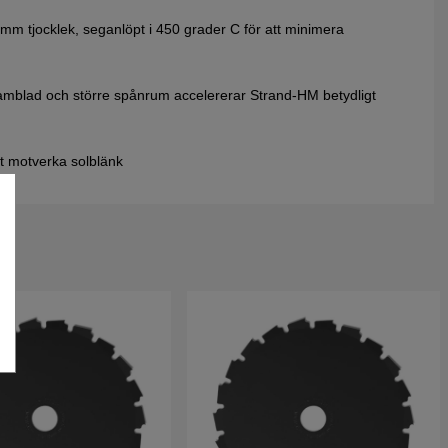
,6mm tjocklek, seganlöpt i 450 grader C för att minimera
tamblad och större spånrum accelererar Strand-HM betydligt
tt motverka solblänk