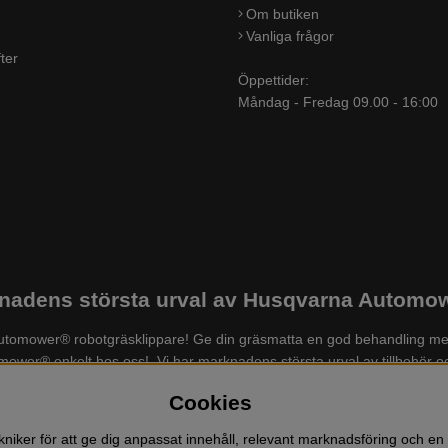
Om butiken
Vanliga frågor
ter
Öppettider:
Måndag - Fredag 09.00 - 16:00
adens största urval av Husqvarna Automowe
a Automower® robotgräsklippare! Ge din gräsmatta en god behandling me
tomower® enkelt hos oss! Vi har marknadens största urval av tillbehör
der och skor, grästrimmer, röjsåg, häcksax, jordfräs, lövblås, högtr
Cookies
mm. Välkommen till oss!
niker för att ge dig anpassat innehåll, relevant marknadsföring och en