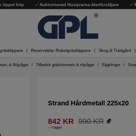
s öppet köp
Auktoriserad Husqvarna-återförsäljare
gräsklippare
Reservdelar Robotgräsklippare
Skog & Trädgård
mers & Röjsågar
Tillbehör grästrimmers & röjsågar
Sågklingor
Stra
Strand Hårdmetall 225x20
842
KR
990
KR
I lager