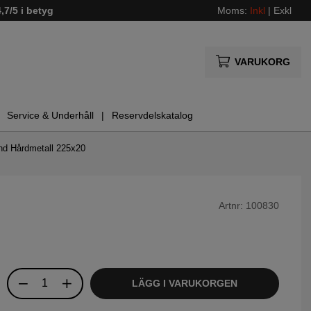
4,7/5 i betyg
Moms:
Inkl
|
Exkl
VARUKORG
Service & Underhåll
Reservdelskatalog
nd Hårdmetall 225x20
Artnr:
100830
LÄGG I VARUKORGEN