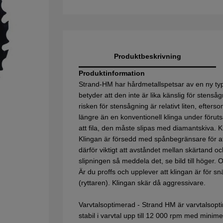
Produktbeskrivning
Produktinformation
Strand-HM har hårdmetallspetsar av en ny typ
betyder att den inte är lika känslig för sten
risken för stensågning är relativt liten, efter
längre än en konventionell klinga under förut
att fila, den måste slipas med diamantskiva. Kl
Klingan är försedd med spånbegränsare för at
därför viktigt att avståndet mellan skärtand o
slipningen så meddela det, se bild till höger
Är du proffs och upplever att klingan är för sn
(ryttaren). Klingan skär då aggressivare.
Varvtalsoptimerad - Strand HM är varvtalsoptim
stabil i varvtal upp till 12 000 rpm med minime