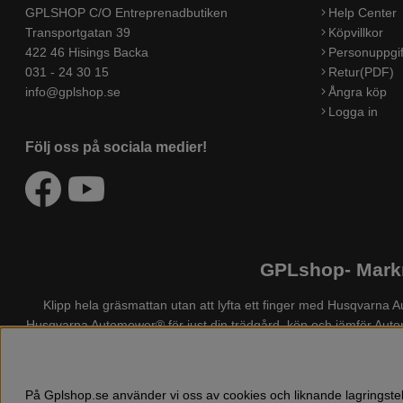
GPLSHOP C/O Entreprenadbutiken
Help Center
Transportgatan 39
Köpvillkor
422 46 Hisings Backa
Personuppgif
031 - 24 30 15
Retur(PDF)
info@gplshop.se
Ångra köp
Logga in
Följ oss på sociala medier!
GPLshop- Markn
Klipp hela gräsmattan utan att lyfta ett finger med Husqvarn
Husqvarna Automower®
för just din trädgård, köp och jämför Au
även Husqvarna skog och trädgårdsprodukter så som: motorsågsklä
På Gplshop.se använder vi oss av cookies och liknande lagringstek