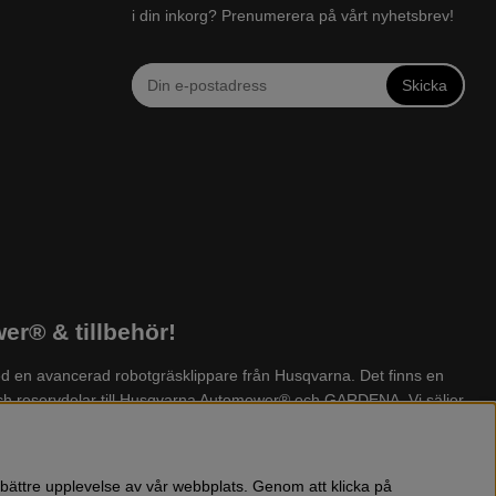
i din inkorg? Prenumerera på vårt nyhetsbrev!
Skicka
r® & tillbehör!
d en avancerad robotgräsklippare från Husqvarna. Det finns en
 och reservdelar till Husqvarna Automower® och GARDENA. Vi säljer
yckstvätt, dammsugare, snöslunga, kapmaskin, yxa, leksaker, olja
 bättre upplevelse av vår webbplats. Genom att klicka på