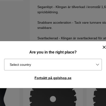
Seganlöpt - Klingan är tillverkad i kromstål 1
sprickbildning.
Snabbare acceleration - Tack vare tunnare s
snabbare.
Svartlackerad - Klingan är svartlackerad för a
Are you in the right place?
Select country
Fortsätt på gplshop.se