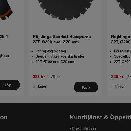
25.4
Röjklinga Scarlett Husqvarna
Röjklinga
22T, Ø200 mm, Ø20 mm
22T, Ø20
För röjning av skog
För röjnin
igheter
Speciellt utformade skärtänder
Speciellt 
22T, Ø200 mm, Ø20 mm
22T, Ø200
223 kr
279 kr
229 kr
27
Köp
I lager
I lager
Köp
ion
Kundtjänst & Öppett
Kontakta oss