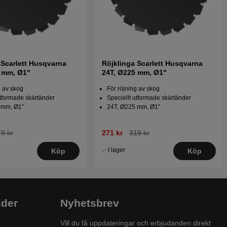
 Scarlett Husqvarna
Röjklinga Scarlett Husqvarna
0 mm, Ø1"
24T, Ø225 mm, Ø1"
g av skog
För röjning av skog
utformade skärtänder
Speciellt utformade skärtänder
 mm, Ø1"
24T, Ø225 mm, Ø1"
9 kr
271 kr
319 kr
I lager
Köp
Köp
ider
Nyhetsbrev
Vill du få uppdateringar och erbjudanden direkt